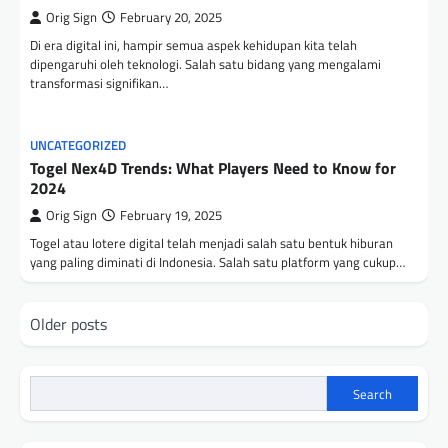
Orig Sign
February 20, 2025
Di era digital ini, hampir semua aspek kehidupan kita telah
dipengaruhi oleh teknologi. Salah satu bidang yang mengalami
transformasi signifikan…
UNCATEGORIZED
Togel Nex4D Trends: What Players Need to Know for
2024
Orig Sign
February 19, 2025
Togel atau lotere digital telah menjadi salah satu bentuk hiburan
yang paling diminati di Indonesia. Salah satu platform yang cukup…
Posts
Older posts
navigation
Search