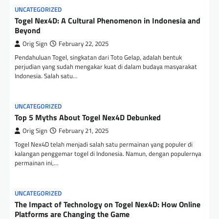
UNCATEGORIZED
Togel Nex4D: A Cultural Phenomenon in Indonesia and
Beyond
Orig Sign
February 22, 2025
Pendahuluan Togel, singkatan dari Toto Gelap, adalah bentuk
perjudian yang sudah mengakar kuat di dalam budaya masyarakat
Indonesia. Salah satu…
UNCATEGORIZED
Top 5 Myths About Togel Nex4D Debunked
Orig Sign
February 21, 2025
Togel Nex4D telah menjadi salah satu permainan yang populer di
kalangan penggemar togel di Indonesia. Namun, dengan populernya
permainan ini,…
UNCATEGORIZED
The Impact of Technology on Togel Nex4D: How Online
Platforms are Changing the Game