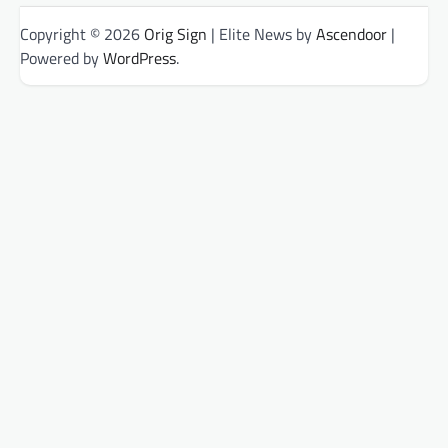
Copyright © 2026
Orig Sign
| Elite News by
Ascendoor
|
Powered by
WordPress
.