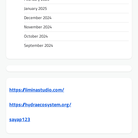
January 2025
December 2024
November 2024
October 2024
September 2024
https://liminastudio.com/
https://hydraecosystem.org/
sayap123