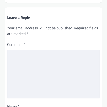
Leave a Reply
Your email address will not be published.
Required fields
are marked
*
Comment
*
Name
*