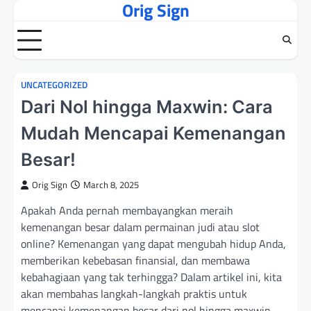
Orig Sign
Skip
to
content
UNCATEGORIZED
Dari Nol hingga Maxwin: Cara
Mudah Mencapai Kemenangan
Besar!
Orig Sign
March 8, 2025
Apakah Anda pernah membayangkan meraih
kemenangan besar dalam permainan judi atau slot
online? Kemenangan yang dapat mengubah hidup Anda,
memberikan kebebasan finansial, dan membawa
kebahagiaan yang tak terhingga? Dalam artikel ini, kita
akan membahas langkah-langkah praktis untuk
mencapai kemenangan besar dari nol hingga maxwin.