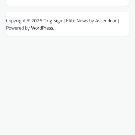
Copyright © 2026
Orig Sign
| Elite News by
Ascendoor
|
Powered by
WordPress
.