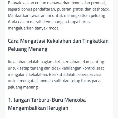
Banyak kasino online menawarkan bonus dan promosi,
seperti bonus pendaftaran, putaran gratis, dan cashback.
Manfaatkan tawaran ini untuk meningkatkan peluang
Anda dalam meraih kemenangan tanpa harus
mengeluarkan banyak modal.
Cara Mengatasi Kekalahan dan Tingkatkan
Peluang Menang
Kekalahan adalah bagian dari permainan, dan penting
untuk tetap tenang dan tidak kehilangan kontrol saat
mengalami kekalahan. Berikut adalah beberapa cara
untuk mengatasi momen sulit dan tetap fokus pada
peluang menang:
1. Jangan Terburu-Buru Mencoba
Mengembalikan Kerugian