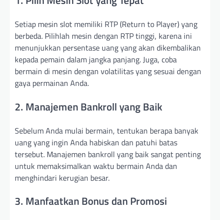
1. Pilih Mesin Slot yang Tepat
Setiap mesin slot memiliki RTP (Return to Player) yang
berbeda. Pilihlah mesin dengan RTP tinggi, karena ini
menunjukkan persentase uang yang akan dikembalikan
kepada pemain dalam jangka panjang. Juga, coba
bermain di mesin dengan volatilitas yang sesuai dengan
gaya permainan Anda.
2. Manajemen Bankroll yang Baik
Sebelum Anda mulai bermain, tentukan berapa banyak
uang yang ingin Anda habiskan dan patuhi batas
tersebut. Manajemen bankroll yang baik sangat penting
untuk memaksimalkan waktu bermain Anda dan
menghindari kerugian besar.
3. Manfaatkan Bonus dan Promosi