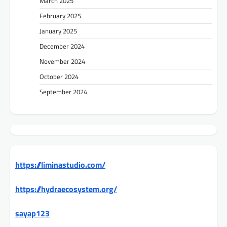
March 2025
February 2025
January 2025
December 2024
November 2024
October 2024
September 2024
https://liminastudio.com/
https://hydraecosystem.org/
sayap123