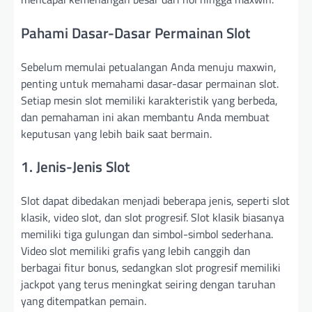
Pahami Dasar-Dasar Permainan Slot
Sebelum memulai petualangan Anda menuju maxwin,
penting untuk memahami dasar-dasar permainan slot.
Setiap mesin slot memiliki karakteristik yang berbeda,
dan pemahaman ini akan membantu Anda membuat
keputusan yang lebih baik saat bermain.
1. Jenis-Jenis Slot
Slot dapat dibedakan menjadi beberapa jenis, seperti slot
klasik, video slot, dan slot progresif. Slot klasik biasanya
memiliki tiga gulungan dan simbol-simbol sederhana.
Video slot memiliki grafis yang lebih canggih dan
berbagai fitur bonus, sedangkan slot progresif memiliki
jackpot yang terus meningkat seiring dengan taruhan
yang ditempatkan pemain.