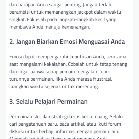
dan harapan Anda sangat penting. Jangan terlalu
berambisi untuk memenangkan jackpot dalam waktu
singkat. Fokuslah pada langkah-langkah kecil yang
membawa Anda menuju kemenangan.
2. Jangan Biarkan Emosi Menguasai Anda
Emosi dapat mempengaruhi keputusan Anda, terutama
saat mengalami kekalahan. Cobalah untuk tetap tenang
dan ingat bahwa setiap pemain mengalami naik
turunnya permainan. Jika Anda merasa frustrasi,
luangkan waktu sejenak untuk merenung.
3. Selalu Pelajari Permainan
Permainan slot dan strategi terus berkembang. Selalu
cari pengetahuan baru, baca artikel, atau ikuti forum
diskusi untuk berbagi informasi dengan pemain lain.
Mempelajari hal-hal baru dapat memberi Anda