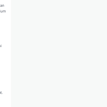
ran
elum
i
t.