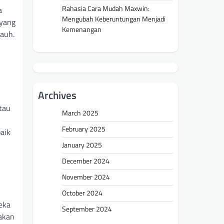
Rahasia Cara Mudah Maxwin:
a
Mengubah Keberuntungan Menjadi
 yang
Kemenangan
jauh.
Archives
tau
March 2025
February 2025
aik
January 2025
December 2024
November 2024
October 2024
eka
September 2024
akan