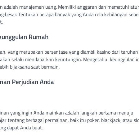
ian adalah manajemen uang. Memiliki anggaran dan mematuhi atu
g besar. Tentukan berapa banyak yang Anda rela kehilangan seb
t.
Keunggulan Rumah
ah, yang merupakan persentase yang diambil kasino dari taruhan
ino akan selalu mendapatkan keuntungan. Mengetahui keunggulan in
ih bijaksana saat bermain.
man Perjudian Anda
inan yang ingin Anda mainkan adalah langkah pertama menuju
r tentang berbagai permainan, baik itu poker, blackjack, atau slo
ng dapat Anda buat.