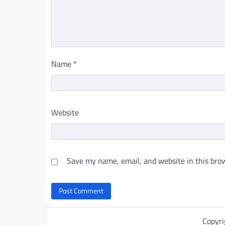
Name
*
Website
Save my name, email, and website in this brow
Copyr