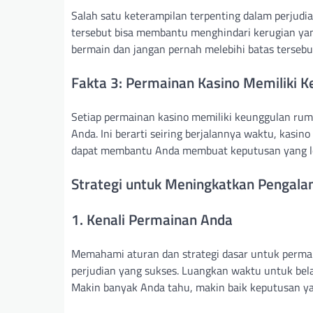
Salah satu keterampilan terpenting dalam perjud
tersebut bisa membantu menghindari kerugian yan
bermain dan jangan pernah melebihi batas tersebu
Fakta 3: Permainan Kasino Memiliki 
Setiap permainan kasino memiliki keunggulan rum
Anda. Ini berarti seiring berjalannya waktu, kas
dapat membantu Anda membuat keputusan yang leb
Strategi untuk Meningkatkan Pengala
1. Kenali Permainan Anda
Memahami aturan dan strategi dasar untuk perma
perjudian yang sukses. Luangkan waktu untuk belaja
Makin banyak Anda tahu, makin baik keputusan ya