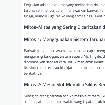
Perjudian adalah aktivitas yang melibatkan risik
taruhan online, perjudian menawarkan banyak k
tinggi, muncul juga resiko yang sama tinggi. Pent
Mitos-Mitos yang Sering Diceritakan 
Mitos 1: Menggunakan Sistem Taruh
Banyak pemain percaya bahwa mereka dapat men
mengurangi kerugian. Sistem seperti Martingale, 
dipromosikan sebagai cara untuk menjamin keuntun
itu slot, roulette, atau blackjack, merupakan pe
berikutnya.
Mitos 2: Mesin Slot Memiliki Siklus 
Sebagian orang percaya bahwa mesin slot memiliki
akan dapat menemukan waktu yang tepat untuk ber