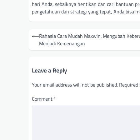
hari Anda, sebaiknya hentikan dan cari bantuan pro
pengetahuan dan strategi yang tepat, Anda bisa 
Post
⟵
Rahasia Cara Mudah Maxwin: Mengubah Keber
navigation
Menjadi Kemenangan
Leave a Reply
Your email address will not be published.
Required 
Comment
*