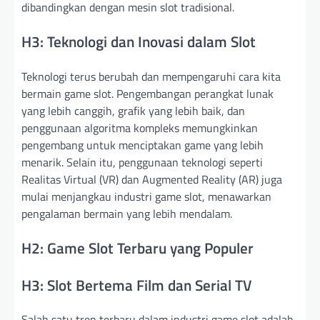
dibandingkan dengan mesin slot tradisional.
H3: Teknologi dan Inovasi dalam Slot
Teknologi terus berubah dan mempengaruhi cara kita
bermain game slot. Pengembangan perangkat lunak
yang lebih canggih, grafik yang lebih baik, dan
penggunaan algoritma kompleks memungkinkan
pengembang untuk menciptakan game yang lebih
menarik. Selain itu, penggunaan teknologi seperti
Realitas Virtual (VR) dan Augmented Reality (AR) juga
mulai menjangkau industri game slot, menawarkan
pengalaman bermain yang lebih mendalam.
H2: Game Slot Terbaru yang Populer
H3: Slot Bertema Film dan Serial TV
Salah satu tren terbaru dalam industri game slot adalah