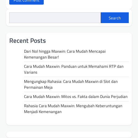
Search
Recent Posts
Dari Nol hingga Maxwin: Cara Mudah Mencapai
Kemenangan Besar!
Cara Mudah Maxwin: Panduan untuk Memahami RTP dan
Varians
Mengungkap Rahasia: Cara Mudah Maxwin di Slot dan
Permainan Meja
Cara Mudah Maxwin: Mitos vs. Fakta dalam Dunia Perjudian
Rahasia Cara Mudah Maxwin: Mengubah Keberuntungan
Menjadi Kemenangan