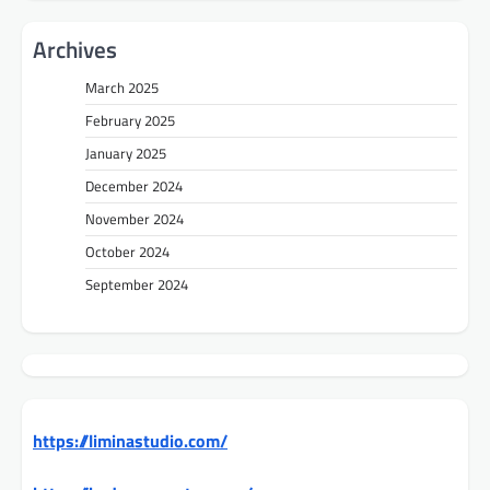
Archives
March 2025
February 2025
January 2025
December 2024
November 2024
October 2024
September 2024
https://liminastudio.com/