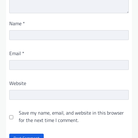
Name
*
Email
*
Website
Save my name, email, and website in this browser
for the next time I comment.