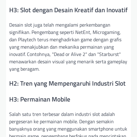
H3: Slot dengan Desain Kreatif dan Inovatif
Desain slot juga telah mengalami perkembangan
signifikan. Pengembang seperti NetEnt, Microgaming,
dan Playtech terus menghadirkan game dengan grafis
yang menakjubkan dan mekanika permainan yang
inovatif. Contohnya, "Dead or Alive 2" dan "Starburst"
menawarkan desain visual yang menarik serta gameplay
yang beragam.
H2: Tren yang Mempengaruhi Industri Slot
H3: Permainan Mobile
Salah satu tren terbesar dalam industri slot adalah
pergeseran ke permainan mobile. Dengan semakin
banyaknya orang yang menggunakan smartphone untuk
bermain game, pengembang berfokus pada menciptakan