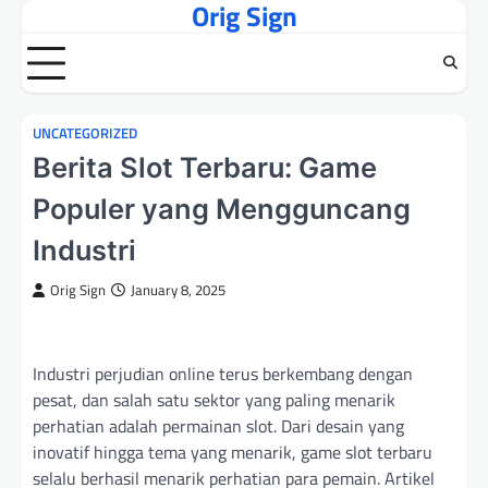
Orig Sign
Skip
to
content
UNCATEGORIZED
Berita Slot Terbaru: Game
Populer yang Mengguncang
Industri
Orig Sign
January 8, 2025
Industri perjudian online terus berkembang dengan
pesat, dan salah satu sektor yang paling menarik
perhatian adalah permainan slot. Dari desain yang
inovatif hingga tema yang menarik, game slot terbaru
selalu berhasil menarik perhatian para pemain. Artikel