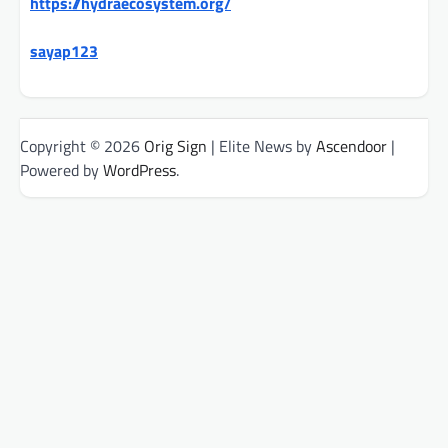
https://hydraecosystem.org/
sayap123
Copyright © 2026
Orig Sign
| Elite News by
Ascendoor
|
Powered by
WordPress
.