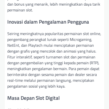
dan bonus yang menarik, lebih meningkatkan daya tarik
permainan slot.
Inovasi dalam Pengalaman Pengguna
Seiring meningkatnya popularitas permainan slot online,
pengembang perangkat lunak seperti Microgaming,
NetEnt, dan Playtech mulai menciptakan permainan
dengan grafis yang mencolok dan animasi yang halus.
Fitur interaktif, seperti turnamen slot dan permainan
dengan pengembalian yang tinggi kepada pemain (RTP),
meningkatkan pengalaman bermain. Para pemain dapat
berinteraksi dengan sesama pemain dan dealer secara
real-time melalui permainan langsung, menciptakan
pengalaman sosial yang lebih kaya.
Masa Depan Slot Digital