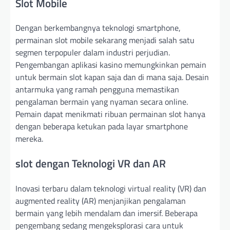
Slot Mobile
Dengan berkembangnya teknologi smartphone,
permainan slot mobile sekarang menjadi salah satu
segmen terpopuler dalam industri perjudian.
Pengembangan aplikasi kasino memungkinkan pemain
untuk bermain slot kapan saja dan di mana saja. Desain
antarmuka yang ramah pengguna memastikan
pengalaman bermain yang nyaman secara online.
Pemain dapat menikmati ribuan permainan slot hanya
dengan beberapa ketukan pada layar smartphone
mereka.
slot dengan Teknologi VR dan AR
Inovasi terbaru dalam teknologi virtual reality (VR) dan
augmented reality (AR) menjanjikan pengalaman
bermain yang lebih mendalam dan imersif. Beberapa
pengembang sedang mengeksplorasi cara untuk