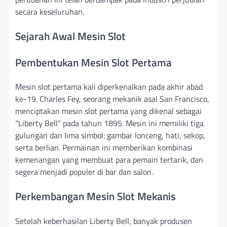
secara keseluruhan.
Sejarah Awal Mesin Slot
Pembentukan Mesin Slot Pertama
Mesin slot pertama kali diperkenalkan pada akhir abad
ke-19. Charles Fey, seorang mekanik asal San Francisco,
menciptakan mesin slot pertama yang dikenal sebagai
“Liberty Bell” pada tahun 1895. Mesin ini memiliki tiga
gulungan dan lima simbol: gambar lonceng, hati, sekop,
serta berlian. Permainan ini memberikan kombinasi
kemenangan yang membuat para pemain tertarik, dan
segera menjadi populer di bar dan salon.
Perkembangan Mesin Slot Mekanis
Setelah keberhasilan Liberty Bell, banyak produsen