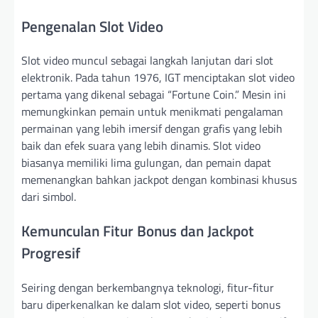
Pengenalan Slot Video
Slot video muncul sebagai langkah lanjutan dari slot
elektronik. Pada tahun 1976, IGT menciptakan slot video
pertama yang dikenal sebagai “Fortune Coin.” Mesin ini
memungkinkan pemain untuk menikmati pengalaman
permainan yang lebih imersif dengan grafis yang lebih
baik dan efek suara yang lebih dinamis. Slot video
biasanya memiliki lima gulungan, dan pemain dapat
memenangkan bahkan jackpot dengan kombinasi khusus
dari simbol.
Kemunculan Fitur Bonus dan Jackpot
Progresif
Seiring dengan berkembangnya teknologi, fitur-fitur
baru diperkenalkan ke dalam slot video, seperti bonus