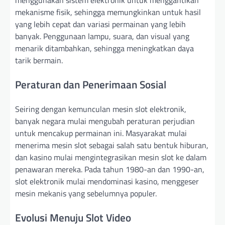
menggunakan sistem elektronik untuk menggantikan
mekanisme fisik, sehingga memungkinkan untuk hasil
yang lebih cepat dan variasi permainan yang lebih
banyak. Penggunaan lampu, suara, dan visual yang
menarik ditambahkan, sehingga meningkatkan daya
tarik bermain.
Peraturan dan Penerimaan Sosial
Seiring dengan kemunculan mesin slot elektronik,
banyak negara mulai mengubah peraturan perjudian
untuk mencakup permainan ini. Masyarakat mulai
menerima mesin slot sebagai salah satu bentuk hiburan,
dan kasino mulai mengintegrasikan mesin slot ke dalam
penawaran mereka. Pada tahun 1980-an dan 1990-an,
slot elektronik mulai mendominasi kasino, menggeser
mesin mekanis yang sebelumnya populer.
Evolusi Menuju Slot Video