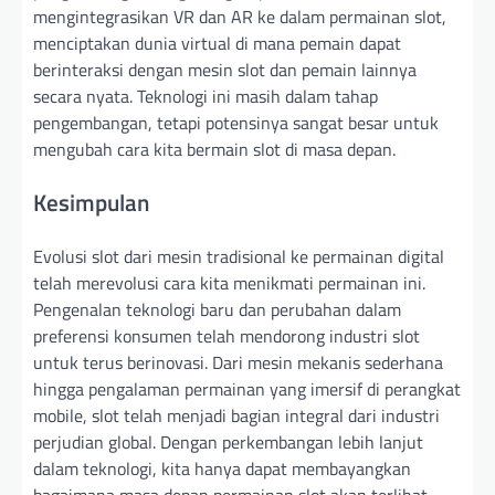
mengintegrasikan VR dan AR ke dalam permainan slot,
menciptakan dunia virtual di mana pemain dapat
berinteraksi dengan mesin slot dan pemain lainnya
secara nyata. Teknologi ini masih dalam tahap
pengembangan, tetapi potensinya sangat besar untuk
mengubah cara kita bermain slot di masa depan.
Kesimpulan
Evolusi slot dari mesin tradisional ke permainan digital
telah merevolusi cara kita menikmati permainan ini.
Pengenalan teknologi baru dan perubahan dalam
preferensi konsumen telah mendorong industri slot
untuk terus berinovasi. Dari mesin mekanis sederhana
hingga pengalaman permainan yang imersif di perangkat
mobile, slot telah menjadi bagian integral dari industri
perjudian global. Dengan perkembangan lebih lanjut
dalam teknologi, kita hanya dapat membayangkan
bagaimana masa depan permainan slot akan terlihat.