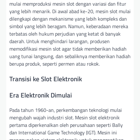
mulai memproduksi mesin slot dengan variasi dan fitur
yang lebih menarik. Di awal abad ke-20, mesin slot mulai
dilengkapi dengan mekanisme yang lebih kompleks dan
simbol yang lebih beragam. Namun, keberadaan mereka
terbatas oleh hukum perjudian yang ketat di banyak
daerah. Untuk menghindari larangan, produsen
memodifikasi mesin slot agar tidak memberikan hadiah
uang tunai langsung, dan sebaliknya memberikan hadiah
berupa produk, seperti permen atau rokok.
Transisi ke Slot Elektronik
Era Elektronik Dimulai
Pada tahun 1960-an, perkembangan teknologi mulai
mengubah wajah industri slot. Mesin slot elektronik
pertama diperkenalkan oleh perusahaan seperti Bally
dan International Game Technology (IGT). Mesin ini