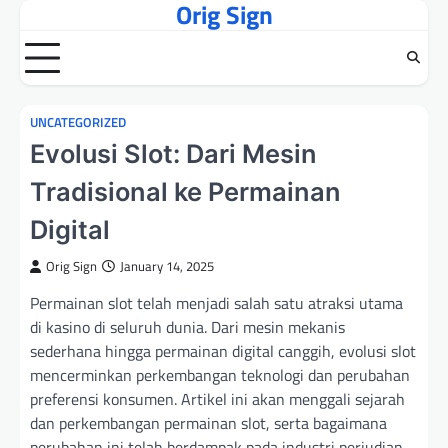
Orig Sign
Skip
to
content
UNCATEGORIZED
Evolusi Slot: Dari Mesin
Tradisional ke Permainan
Digital
Orig Sign
January 14, 2025
Permainan slot telah menjadi salah satu atraksi utama
di kasino di seluruh dunia. Dari mesin mekanis
sederhana hingga permainan digital canggih, evolusi slot
mencerminkan perkembangan teknologi dan perubahan
preferensi konsumen. Artikel ini akan menggali sejarah
dan perkembangan permainan slot, serta bagaimana
perubahan ini telah berdampak pada industri perjudian