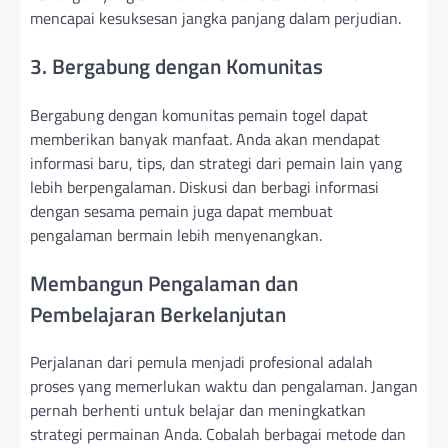
mencapai kesuksesan jangka panjang dalam perjudian.
3. Bergabung dengan Komunitas
Bergabung dengan komunitas pemain togel dapat
memberikan banyak manfaat. Anda akan mendapat
informasi baru, tips, dan strategi dari pemain lain yang
lebih berpengalaman. Diskusi dan berbagi informasi
dengan sesama pemain juga dapat membuat
pengalaman bermain lebih menyenangkan.
Membangun Pengalaman dan
Pembelajaran Berkelanjutan
Perjalanan dari pemula menjadi profesional adalah
proses yang memerlukan waktu dan pengalaman. Jangan
pernah berhenti untuk belajar dan meningkatkan
strategi permainan Anda. Cobalah berbagai metode dan