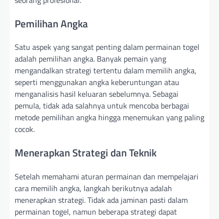
Pemilihan Angka
Satu aspek yang sangat penting dalam permainan togel
adalah pemilihan angka. Banyak pemain yang
mengandalkan strategi tertentu dalam memilih angka,
seperti menggunakan angka keberuntungan atau
menganalisis hasil keluaran sebelumnya. Sebagai
pemula, tidak ada salahnya untuk mencoba berbagai
metode pemilihan angka hingga menemukan yang paling
cocok.
Menerapkan Strategi dan Teknik
Setelah memahami aturan permainan dan mempelajari
cara memilih angka, langkah berikutnya adalah
menerapkan strategi. Tidak ada jaminan pasti dalam
permainan togel, namun beberapa strategi dapat