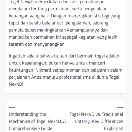
Togel Nex4D memerlukan dedikasi, pemahaman
mendalam tentang permainan, serta pengelolaan
keuangan yang baik. Dengan menerapkan strategi yang
tepat dan selalu belajar dari pengalaman, seorang
pemula dapat meningkatkan kemampuannya dan
menjadikan permainan ini sebagai kegiatan yang lebih
terarah dan menyenangkan.
Ingatlah selalu bahwa tujuan dari bermain togel adalah
untuk kesenangan, bukan hanya untuk mencari
keuntungan. Nikmati setiap momen dan pelajaran dalam
perjalanan Anda menuju profesionalisme di dunia Togel
Nex4D!
Post
⟵
⟶
navigation
Understanding the
Togel Nex4D vs. Traditional
Mechanics of Togel Nex4D: A
Lottery: Key Differences
Comprehensive Guide
Explained