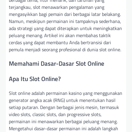
terjangkau, slot menawarkan pengalaman yang
mengasyikkan bagi pemain dari berbagai latar belakang.
Namun, meskipun permainan ini tampaknya sederhana,
ada strategi yang dapat diterapkan untuk meningkatkan
peluang menang. Artikel ini akan membahas taktik
cerdas yang dapat membantu Anda bertransisi dari
pemula menjadi seorang profesional di dunia slot online.
Memahami Dasar-Dasar Slot Online
Apa Itu Slot Online?
Slot online adalah permainan kasino yang menggunakan
generator angka acak (RNG) untuk menentukan hasil
setiap putaran. Dengan berbagai jenis mesin, termasuk
video slots, classic slots, dan progressive slots,
permainan ini menawarkan berbagai peluang menang.
Mengetahui dasar-dasar permainan ini adalah langkah