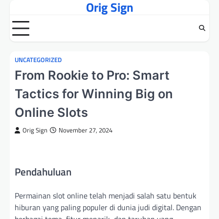
Orig Sign
Skip
to
content
UNCATEGORIZED
From Rookie to Pro: Smart
Tactics for Winning Big on
Online Slots
Orig Sign
November 27, 2024
Pendahuluan
Permainan slot online telah menjadi salah satu bentuk
hiburan yang paling populer di dunia judi digital. Dengan
berbagai tema, fitur menarik, dan taruhan yang