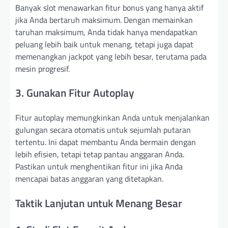
Banyak slot menawarkan fitur bonus yang hanya aktif
jika Anda bertaruh maksimum. Dengan memainkan
taruhan maksimum, Anda tidak hanya mendapatkan
peluang lebih baik untuk menang, tetapi juga dapat
memenangkan jackpot yang lebih besar, terutama pada
mesin progresif.
3. Gunakan Fitur Autoplay
Fitur autoplay memungkinkan Anda untuk menjalankan
gulungan secara otomatis untuk sejumlah putaran
tertentu. Ini dapat membantu Anda bermain dengan
lebih efisien, tetapi tetap pantau anggaran Anda.
Pastikan untuk menghentikan fitur ini jika Anda
mencapai batas anggaran yang ditetapkan.
Taktik Lanjutan untuk Menang Besar