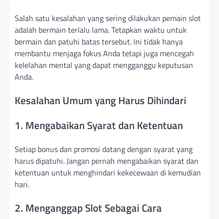
Salah satu kesalahan yang sering dilakukan pemain slot
adalah bermain terlalu lama. Tetapkan waktu untuk
bermain dan patuhi batas tersebut. Ini tidak hanya
membantu menjaga fokus Anda tetapi juga mencegah
kelelahan mental yang dapat mengganggu keputusan
Anda.
Kesalahan Umum yang Harus Dihindari
1. Mengabaikan Syarat dan Ketentuan
Setiap bonus dan promosi datang dengan syarat yang
harus dipatuhi. Jangan pernah mengabaikan syarat dan
ketentuan untuk menghindari kekecewaan di kemudian
hari.
2. Menganggap Slot Sebagai Cara