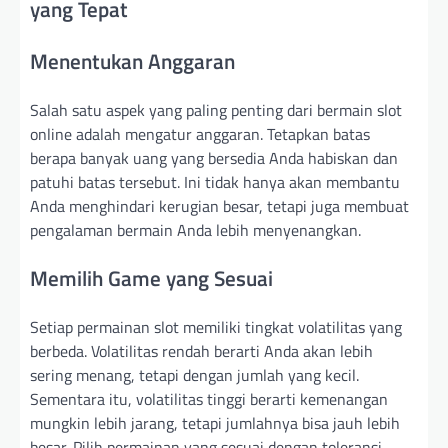
yang Tepat
Menentukan Anggaran
Salah satu aspek yang paling penting dari bermain slot
online adalah mengatur anggaran. Tetapkan batas
berapa banyak uang yang bersedia Anda habiskan dan
patuhi batas tersebut. Ini tidak hanya akan membantu
Anda menghindari kerugian besar, tetapi juga membuat
pengalaman bermain Anda lebih menyenangkan.
Memilih Game yang Sesuai
Setiap permainan slot memiliki tingkat volatilitas yang
berbeda. Volatilitas rendah berarti Anda akan lebih
sering menang, tetapi dengan jumlah yang kecil.
Sementara itu, volatilitas tinggi berarti kemenangan
mungkin lebih jarang, tetapi jumlahnya bisa jauh lebih
besar. Pilih permainan yang sesuai dengan toleransi