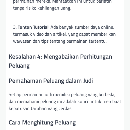
permainan mereka. Manfaatkan ini untuk berlatih
tanpa risiko kehilangan uang.
Tonton Tutorial
: Ada banyak sumber daya online,
termasuk video dan artikel, yang dapat memberikan
wawasan dan tips tentang permainan tertentu.
Kesalahan 4: Mengabaikan Perhitungan
Peluang
Pemahaman Peluang dalam Judi
Setiap permainan judi memiliki peluang yang berbeda,
dan memahami peluang ini adalah kunci untuk membuat
keputusan taruhan yang cerdas.
Cara Menghitung Peluang