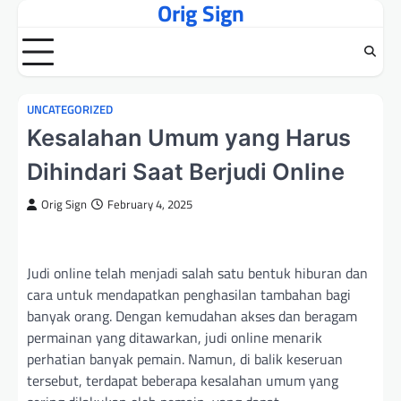
Orig Sign
Skip
to
content
UNCATEGORIZED
Kesalahan Umum yang Harus
Dihindari Saat Berjudi Online
Orig Sign
February 4, 2025
Judi online telah menjadi salah satu bentuk hiburan dan
cara untuk mendapatkan penghasilan tambahan bagi
banyak orang. Dengan kemudahan akses dan beragam
permainan yang ditawarkan, judi online menarik
perhatian banyak pemain. Namun, di balik keseruan
tersebut, terdapat beberapa kesalahan umum yang