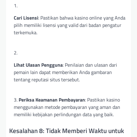
Cari Lisensi
: Pastikan bahwa kasino online yang Anda
pilih memiliki lisensi yang valid dari badan pengatur
terkemuka.
Lihat Ulasan Pengguna
: Penilaian dan ulasan dari
pemain lain dapat memberikan Anda gambaran
tentang reputasi situs tersebut.
Periksa Keamanan Pembayaran
: Pastikan kasino
menggunakan metode pembayaran yang aman dan
memiliki kebijakan perlindungan data yang baik.
Kesalahan 8: Tidak Memberi Waktu untuk