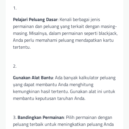
Pelajari Peluang Dasar
: Kenali berbagai jenis
permainan dan peluang yang terkait dengan masing-
masing. Misalnya, dalam permainan seperti blackjack,
Anda perlu memahami peluang mendapatkan kartu
tertentu.
Gunakan Alat Bantu
: Ada banyak kalkulator peluang
yang dapat membantu Anda menghitung
kemungkinan hasil tertentu. Gunakan alat ini untuk
membantu keputusan taruhan Anda.
Bandingkan Permainan
: Pilih permainan dengan
peluang terbaik untuk meningkatkan peluang Anda