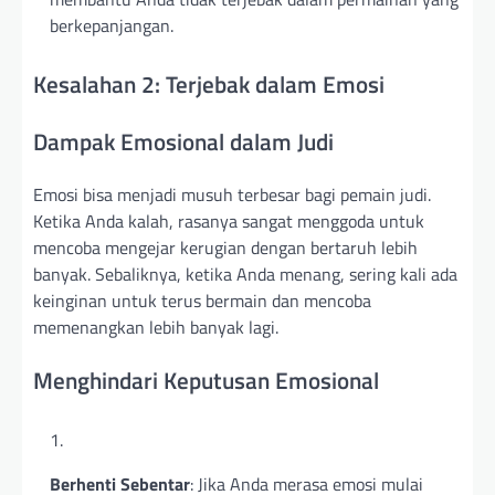
berkepanjangan.
Kesalahan 2: Terjebak dalam Emosi
Dampak Emosional dalam Judi
Emosi bisa menjadi musuh terbesar bagi pemain judi.
Ketika Anda kalah, rasanya sangat menggoda untuk
mencoba mengejar kerugian dengan bertaruh lebih
banyak. Sebaliknya, ketika Anda menang, sering kali ada
keinginan untuk terus bermain dan mencoba
memenangkan lebih banyak lagi.
Menghindari Keputusan Emosional
Berhenti Sebentar
: Jika Anda merasa emosi mulai