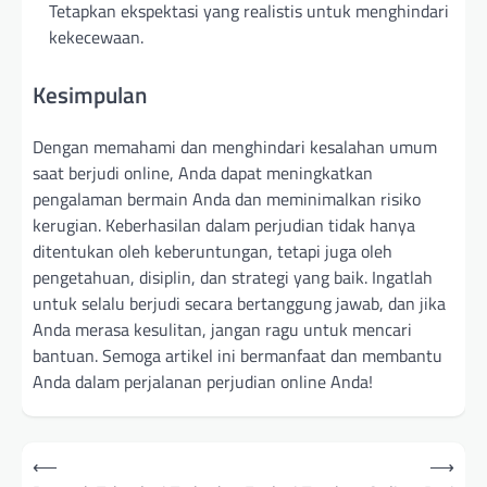
Tetapkan ekspektasi yang realistis untuk menghindari
kekecewaan.
Kesimpulan
Dengan memahami dan menghindari kesalahan umum
saat berjudi online, Anda dapat meningkatkan
pengalaman bermain Anda dan meminimalkan risiko
kerugian. Keberhasilan dalam perjudian tidak hanya
ditentukan oleh keberuntungan, tetapi juga oleh
pengetahuan, disiplin, dan strategi yang baik. Ingatlah
untuk selalu berjudi secara bertanggung jawab, dan jika
Anda merasa kesulitan, jangan ragu untuk mencari
bantuan. Semoga artikel ini bermanfaat dan membantu
Anda dalam perjalanan perjudian online Anda!
Post
⟵
⟶