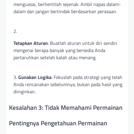
menguasai, berhentilah sejenak. Ambil napas dalam-
dalam dan jangan bertindak berdasarkan perasaan.
Tetapkan Aturan
: Buatlah aturan untuk diri sendiri
mengenai berapa banyak yang bersedia Anda
pertaruhkan setelah kalah atau menang.
Gunakan Logika
: Fokuslah pada strategi yang telah
Anda rencanakan sebelumnya, bukan pada hasil yang
diinginkan.
Kesalahan 3: Tidak Memahami Permainan
Pentingnya Pengetahuan Permainan