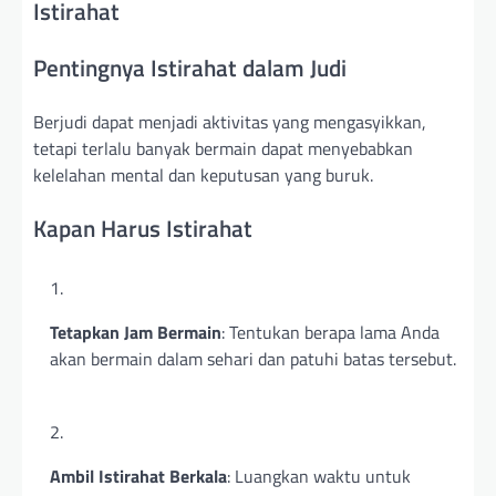
Istirahat
Pentingnya Istirahat dalam Judi
Berjudi dapat menjadi aktivitas yang mengasyikkan,
tetapi terlalu banyak bermain dapat menyebabkan
kelelahan mental dan keputusan yang buruk.
Kapan Harus Istirahat
Tetapkan Jam Bermain
: Tentukan berapa lama Anda
akan bermain dalam sehari dan patuhi batas tersebut.
Ambil Istirahat Berkala
: Luangkan waktu untuk