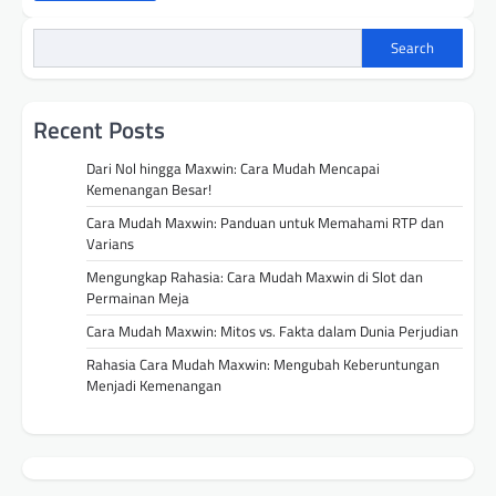
Search
Recent Posts
Dari Nol hingga Maxwin: Cara Mudah Mencapai
Kemenangan Besar!
Cara Mudah Maxwin: Panduan untuk Memahami RTP dan
Varians
Mengungkap Rahasia: Cara Mudah Maxwin di Slot dan
Permainan Meja
Cara Mudah Maxwin: Mitos vs. Fakta dalam Dunia Perjudian
Rahasia Cara Mudah Maxwin: Mengubah Keberuntungan
Menjadi Kemenangan