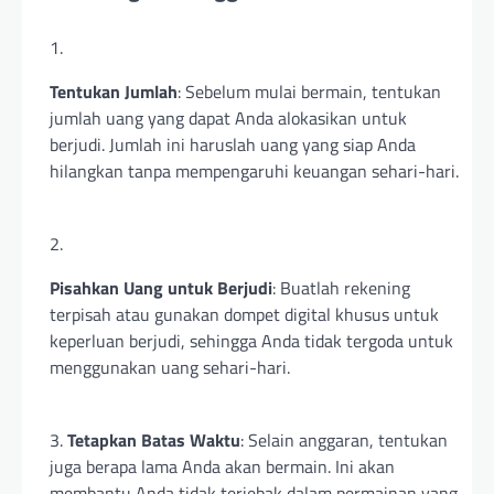
Tentukan Jumlah
: Sebelum mulai bermain, tentukan
jumlah uang yang dapat Anda alokasikan untuk
berjudi. Jumlah ini haruslah uang yang siap Anda
hilangkan tanpa mempengaruhi keuangan sehari-hari.
Pisahkan Uang untuk Berjudi
: Buatlah rekening
terpisah atau gunakan dompet digital khusus untuk
keperluan berjudi, sehingga Anda tidak tergoda untuk
menggunakan uang sehari-hari.
Tetapkan Batas Waktu
: Selain anggaran, tentukan
juga berapa lama Anda akan bermain. Ini akan
membantu Anda tidak terjebak dalam permainan yang