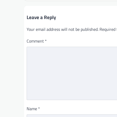
Leave a Reply
Your email address will not be published.
Required 
Comment
*
Name
*