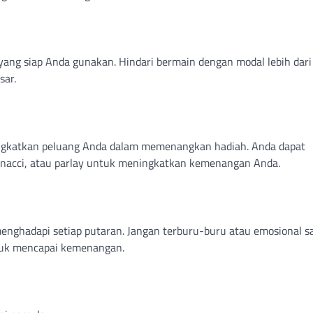
ang siap Anda gunakan. Hindari bermain dengan modal lebih dari
sar.
ingkatkan peluang Anda dalam memenangkan hadiah. Anda dapat
bonacci, atau parlay untuk meningkatkan kemenangan Anda.
menghadapi setiap putaran. Jangan terburu-buru atau emosional s
tuk mencapai kemenangan.