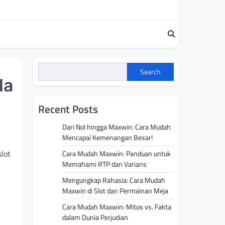
Search
la
Recent Posts
Dari Nol hingga Maxwin: Cara Mudah
Mencapai Kemenangan Besar!
lot
Cara Mudah Maxwin: Panduan untuk
Memahami RTP dan Varians
Mengungkap Rahasia: Cara Mudah
Maxwin di Slot dan Permainan Meja
Cara Mudah Maxwin: Mitos vs. Fakta
dalam Dunia Perjudian