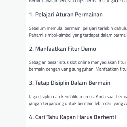
Berikut adalah beberapa tips bermain slot gacor ba
1. Pelajari Aturan Permainan
Sebelum memulai bermain, pelajari terlebih dahulu
Pahami simbol-simbol yang terdapat dalam perm
2. Manfaatkan Fitur Demo
Sebagian besar situs slot online menyediakan fit
bermain dengan uang sungguhan. Manfaatkan fitur
3. Tetap Disiplin Dalam Bermain
Jaga disiplin dan kendalikan emosi Anda saat berm
jangan terpancing untuk bermain lebih dari yang
4. Cari Tahu Kapan Harus Berhenti