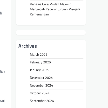
Rahasia Cara Mudah Maxwin:
Mengubah Keberuntungan Menjadi
ih
Kemenangan
Archives
March 2025
February 2025
January 2025
dan
December 2024
November 2024
October 2024
rkan
September 2024