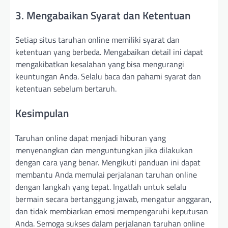
3. Mengabaikan Syarat dan Ketentuan
Setiap situs taruhan online memiliki syarat dan
ketentuan yang berbeda. Mengabaikan detail ini dapat
mengakibatkan kesalahan yang bisa mengurangi
keuntungan Anda. Selalu baca dan pahami syarat dan
ketentuan sebelum bertaruh.
Kesimpulan
Taruhan online dapat menjadi hiburan yang
menyenangkan dan menguntungkan jika dilakukan
dengan cara yang benar. Mengikuti panduan ini dapat
membantu Anda memulai perjalanan taruhan online
dengan langkah yang tepat. Ingatlah untuk selalu
bermain secara bertanggung jawab, mengatur anggaran,
dan tidak membiarkan emosi mempengaruhi keputusan
Anda. Semoga sukses dalam perjalanan taruhan online