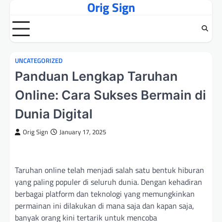
Orig Sign
Skip
to
content
UNCATEGORIZED
Panduan Lengkap Taruhan
Online: Cara Sukses Bermain di
Dunia Digital
Orig Sign
January 17, 2025
Taruhan online telah menjadi salah satu bentuk hiburan
yang paling populer di seluruh dunia. Dengan kehadiran
berbagai platform dan teknologi yang memungkinkan
permainan ini dilakukan di mana saja dan kapan saja,
banyak orang kini tertarik untuk mencoba