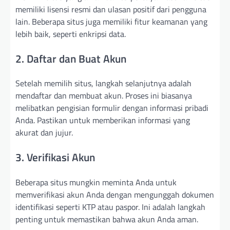
memiliki lisensi resmi dan ulasan positif dari pengguna
lain. Beberapa situs juga memiliki fitur keamanan yang
lebih baik, seperti enkripsi data.
2. Daftar dan Buat Akun
Setelah memilih situs, langkah selanjutnya adalah
mendaftar dan membuat akun. Proses ini biasanya
melibatkan pengisian formulir dengan informasi pribadi
Anda. Pastikan untuk memberikan informasi yang
akurat dan jujur.
3. Verifikasi Akun
Beberapa situs mungkin meminta Anda untuk
memverifikasi akun Anda dengan mengunggah dokumen
identifikasi seperti KTP atau paspor. Ini adalah langkah
penting untuk memastikan bahwa akun Anda aman.