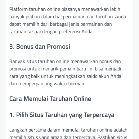
Platform taruhan online biasanya menawarkan lebih
banyak pilihan dalam hal permainan dan taruhan. Anda
dapat memilih dari berbagai jenis permainan dan
taruhan sesuai dengan preferensi Anda.
3. Bonus dan Promosi
Banyak situs taruhan online menawarkan bonus dan
promosi untuk menarik pemain baru. Ini bisa menjadi
cara yang baik untuk meningkatkan saldo akun Anda
dan memperpanjang waktu bermain.
Cara Memulai Taruhan Online
1. Pilih Situs Taruhan yang Terpercaya
Langkah pertama dalam memulai taruhan online adalah
memilih situs yang aman dan terpercaya. Pastikan situs