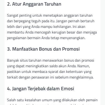
2. Atur Anggaran Taruhan
Sangat penting untuk menetapkan anggaran taruhan
dan berpegang teguh pada itu. Jangan pernah bertaruh
lebih dari yang Anda mampu kehilangan. Ini akan
membantu Anda mencegah kerugian besar dan menjaga
pengalaman bermain Anda tetap menyenangkan.
3. Manfaatkan Bonus dan Promosi
Banyak situs taruhan menawarkan bonus dan promosi
yang dapat meningkatkan saldo akun Anda. Namun,
pastikan untuk membaca syarat dan ketentuan yang
terkait dengan penawaran ini sebelum mengklaimnya.
4. Jangan Terjebak dalam Emosi
Salah satu kesalahan umum yang dilakukan oleh pemain