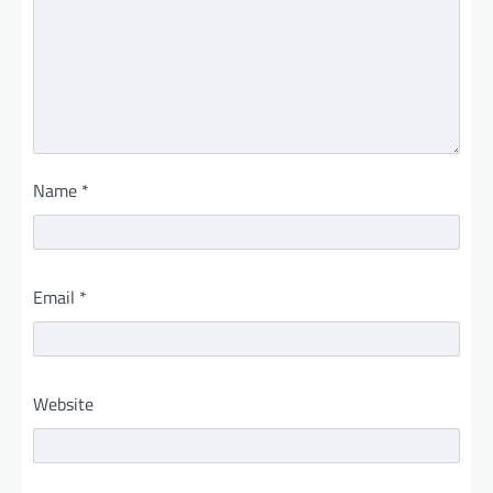
Name
*
Email
*
Website