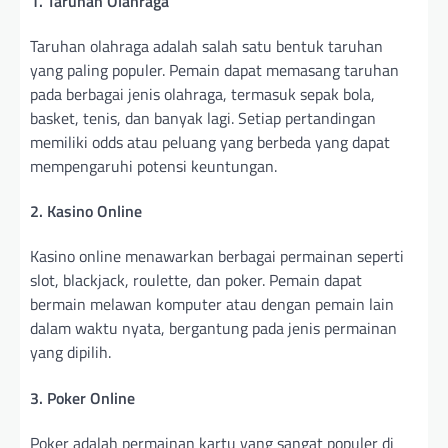
1. Taruhan Olahraga
Taruhan olahraga adalah salah satu bentuk taruhan
yang paling populer. Pemain dapat memasang taruhan
pada berbagai jenis olahraga, termasuk sepak bola,
basket, tenis, dan banyak lagi. Setiap pertandingan
memiliki odds atau peluang yang berbeda yang dapat
mempengaruhi potensi keuntungan.
2. Kasino Online
Kasino online menawarkan berbagai permainan seperti
slot, blackjack, roulette, dan poker. Pemain dapat
bermain melawan komputer atau dengan pemain lain
dalam waktu nyata, bergantung pada jenis permainan
yang dipilih.
3. Poker Online
Poker adalah permainan kartu yang sangat populer di