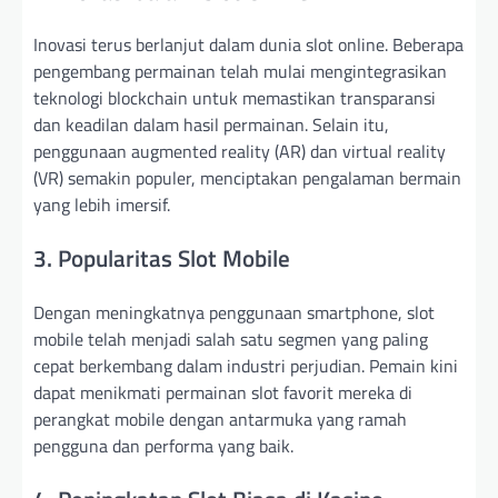
Inovasi terus berlanjut dalam dunia slot online. Beberapa
pengembang permainan telah mulai mengintegrasikan
teknologi blockchain untuk memastikan transparansi
dan keadilan dalam hasil permainan. Selain itu,
penggunaan augmented reality (AR) dan virtual reality
(VR) semakin populer, menciptakan pengalaman bermain
yang lebih imersif.
3. Popularitas Slot Mobile
Dengan meningkatnya penggunaan smartphone, slot
mobile telah menjadi salah satu segmen yang paling
cepat berkembang dalam industri perjudian. Pemain kini
dapat menikmati permainan slot favorit mereka di
perangkat mobile dengan antarmuka yang ramah
pengguna dan performa yang baik.