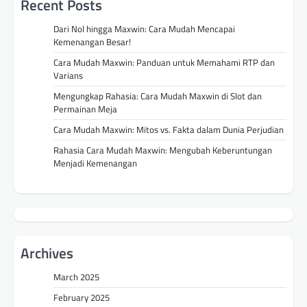
Recent Posts
Dari Nol hingga Maxwin: Cara Mudah Mencapai
Kemenangan Besar!
Cara Mudah Maxwin: Panduan untuk Memahami RTP dan
Varians
Mengungkap Rahasia: Cara Mudah Maxwin di Slot dan
Permainan Meja
Cara Mudah Maxwin: Mitos vs. Fakta dalam Dunia Perjudian
Rahasia Cara Mudah Maxwin: Mengubah Keberuntungan
Menjadi Kemenangan
Archives
March 2025
February 2025