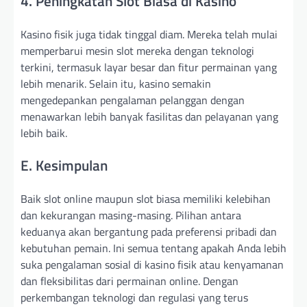
4. Peningkatan Slot Biasa di Kasino
Kasino fisik juga tidak tinggal diam. Mereka telah mulai
memperbarui mesin slot mereka dengan teknologi
terkini, termasuk layar besar dan fitur permainan yang
lebih menarik. Selain itu, kasino semakin
mengedepankan pengalaman pelanggan dengan
menawarkan lebih banyak fasilitas dan pelayanan yang
lebih baik.
E. Kesimpulan
Baik slot online maupun slot biasa memiliki kelebihan
dan kekurangan masing-masing. Pilihan antara
keduanya akan bergantung pada preferensi pribadi dan
kebutuhan pemain. Ini semua tentang apakah Anda lebih
suka pengalaman sosial di kasino fisik atau kenyamanan
dan fleksibilitas dari permainan online. Dengan
perkembangan teknologi dan regulasi yang terus