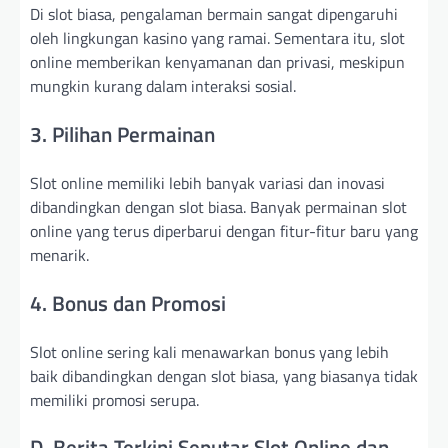
Di slot biasa, pengalaman bermain sangat dipengaruhi
oleh lingkungan kasino yang ramai. Sementara itu, slot
online memberikan kenyamanan dan privasi, meskipun
mungkin kurang dalam interaksi sosial.
3. Pilihan Permainan
Slot online memiliki lebih banyak variasi dan inovasi
dibandingkan dengan slot biasa. Banyak permainan slot
online yang terus diperbarui dengan fitur-fitur baru yang
menarik.
4. Bonus dan Promosi
Slot online sering kali menawarkan bonus yang lebih
baik dibandingkan dengan slot biasa, yang biasanya tidak
memiliki promosi serupa.
D. Berita Terkini Seputar Slot Online dan