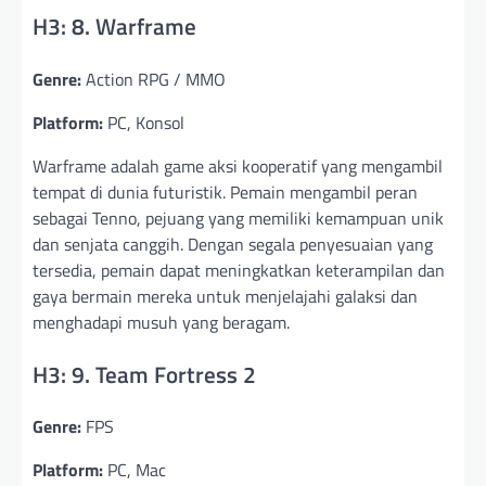
H3: 8. Warframe
Genre:
Action RPG / MMO
Platform:
PC, Konsol
Warframe adalah game aksi kooperatif yang mengambil
tempat di dunia futuristik. Pemain mengambil peran
sebagai Tenno, pejuang yang memiliki kemampuan unik
dan senjata canggih. Dengan segala penyesuaian yang
tersedia, pemain dapat meningkatkan keterampilan dan
gaya bermain mereka untuk menjelajahi galaksi dan
menghadapi musuh yang beragam.
H3: 9. Team Fortress 2
Genre:
FPS
Platform:
PC, Mac