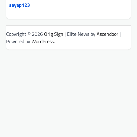
sayap123
Copyright © 2026
Orig Sign
| Elite News by
Ascendoor
|
Powered by
WordPress
.