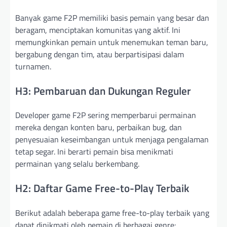
Banyak game F2P memiliki basis pemain yang besar dan
beragam, menciptakan komunitas yang aktif. Ini
memungkinkan pemain untuk menemukan teman baru,
bergabung dengan tim, atau berpartisipasi dalam
turnamen.
H3: Pembaruan dan Dukungan Reguler
Developer game F2P sering memperbarui permainan
mereka dengan konten baru, perbaikan bug, dan
penyesuaian keseimbangan untuk menjaga pengalaman
tetap segar. Ini berarti pemain bisa menikmati
permainan yang selalu berkembang.
H2: Daftar Game Free-to-Play Terbaik
Berikut adalah beberapa game free-to-play terbaik yang
dapat dinikmati oleh pemain di berbagai genre: