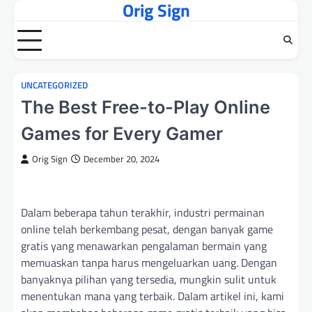
Orig Sign
Skip
to
content
UNCATEGORIZED
The Best Free-to-Play Online
Games for Every Gamer
Orig Sign
December 20, 2024
Dalam beberapa tahun terakhir, industri permainan
online telah berkembang pesat, dengan banyak game
gratis yang menawarkan pengalaman bermain yang
memuaskan tanpa harus mengeluarkan uang. Dengan
banyaknya pilihan yang tersedia, mungkin sulit untuk
menentukan mana yang terbaik. Dalam artikel ini, kami