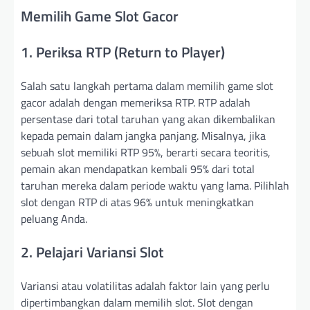
Memilih Game Slot Gacor
1. Periksa RTP (Return to Player)
Salah satu langkah pertama dalam memilih game slot
gacor adalah dengan memeriksa RTP. RTP adalah
persentase dari total taruhan yang akan dikembalikan
kepada pemain dalam jangka panjang. Misalnya, jika
sebuah slot memiliki RTP 95%, berarti secara teoritis,
pemain akan mendapatkan kembali 95% dari total
taruhan mereka dalam periode waktu yang lama. Pilihlah
slot dengan RTP di atas 96% untuk meningkatkan
peluang Anda.
2. Pelajari Variansi Slot
Variansi atau volatilitas adalah faktor lain yang perlu
dipertimbangkan dalam memilih slot. Slot dengan