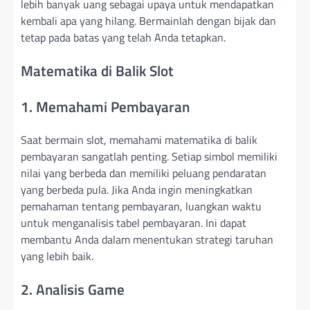
lebih banyak uang sebagai upaya untuk mendapatkan
kembali apa yang hilang. Bermainlah dengan bijak dan
tetap pada batas yang telah Anda tetapkan.
Matematika di Balik Slot
1. Memahami Pembayaran
Saat bermain slot, memahami matematika di balik
pembayaran sangatlah penting. Setiap simbol memiliki
nilai yang berbeda dan memiliki peluang pendaratan
yang berbeda pula. Jika Anda ingin meningkatkan
pemahaman tentang pembayaran, luangkan waktu
untuk menganalisis tabel pembayaran. Ini dapat
membantu Anda dalam menentukan strategi taruhan
yang lebih baik.
2. Analisis Game