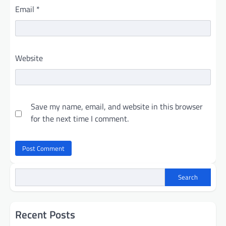
Email
*
Website
Save my name, email, and website in this browser
for the next time I comment.
Search
Recent Posts