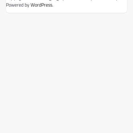
Powered by
WordPress
.