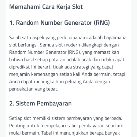
Memahami Cara Kerja Slot
1. Random Number Generator (RNG)
Salah satu aspek yang perlu dipahami adalah bagaimana
slot berfungsi. Semua slot modern dilengkapi dengan
Random Number Generator (RNG), yang memastikan
bahwa hasil setiap putaran adalah acak dan tidak dapat
diprediksi. Ini berarti tidak ada strategi yang dapat
menjamin kemenangan setiap kali Anda bermain, tetapi
Anda dapat meningkatkan peluang Anda dengan
pendekatan yang tepat.
2. Sistem Pembayaran
Setiap slot memiliki sistem pembayaran yang berbeda.
Penting untuk mempelajari tabel pembayaran sebelum
mulai bermain. Tabel ini menunjukkan berapa banyak