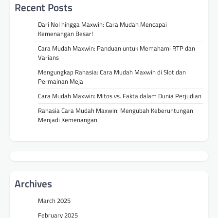
Recent Posts
Dari Nol hingga Maxwin: Cara Mudah Mencapai
Kemenangan Besar!
Cara Mudah Maxwin: Panduan untuk Memahami RTP dan
Varians
Mengungkap Rahasia: Cara Mudah Maxwin di Slot dan
Permainan Meja
Cara Mudah Maxwin: Mitos vs. Fakta dalam Dunia Perjudian
Rahasia Cara Mudah Maxwin: Mengubah Keberuntungan
Menjadi Kemenangan
Archives
March 2025
February 2025