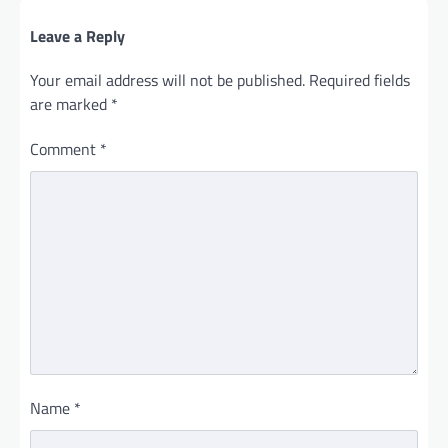
Leave a Reply
Your email address will not be published.
Required fields
are marked
*
Comment
*
Name
*