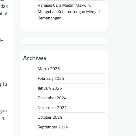
Rahasia Cara Mudah Maxwin:
idak
Mengubah Keberuntungan Menjadi
mbol
Kemenangan
l-
Archives
March 2025
February 2025
gitu
January 2025
December 2024
November 2024
ngan
October 2024
in,
September 2024