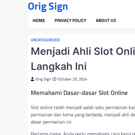
Orig Sign
Skip
to
content
HOME
PRIVACY POLICY
ABOUT US
UNCATEGORIZED
Menjadi Ahli Slot On
Langkah Ini
Orig Sign
October 25, 2024
Memahami Dasar-dasar Slot Online
Slot online telah menjadi salah satu permainan kas
permainan dan tema yang berbeda, menjadi ahli d
dasar permainan ini.
Pertama-tama, Anda perlu memahami cara kerja me