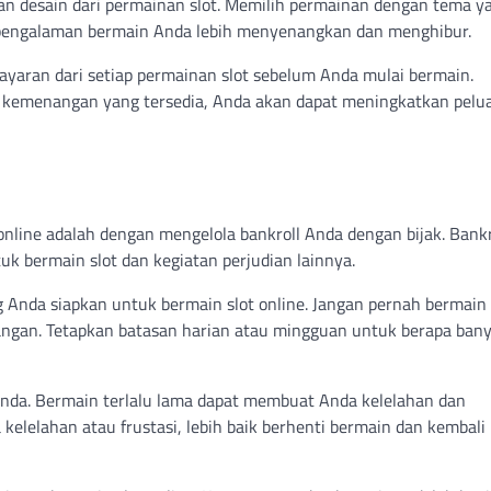
an desain dari permainan slot. Memilih permainan dengan tema y
 pengalaman bermain Anda lebih menyenangkan dan menghibur.
ayaran dari setiap permainan slot sebelum Anda mulai bermain.
 kemenangan yang tersedia, Anda akan dapat meningkatkan pelu
online adalah dengan mengelola bankroll Anda dengan bijak. Bankr
k bermain slot dan kegiatan perjudian lainnya.
Anda siapkan untuk bermain slot online. Jangan pernah bermain
ngan. Tetapkan batasan harian atau mingguan untuk berapa ban
Anda. Bermain terlalu lama dapat membuat Anda kelelahan dan
lelahan atau frustasi, lebih baik berhenti bermain dan kembali 