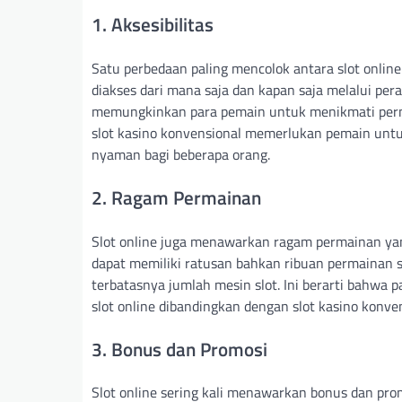
1. Aksesibilitas
Satu perbedaan paling mencolok antara slot online 
diakses dari mana saja dan kapan saja melalui pera
memungkinkan para pemain untuk menikmati permaina
slot kasino konvensional memerlukan pemain untuk 
nyaman bagi beberapa orang.
2. Ragam Permainan
Slot online juga menawarkan ragam permainan yang 
dapat memiliki ratusan bahkan ribuan permainan s
terbatasnya jumlah mesin slot. Ini berarti bahwa p
slot online dibandingkan dengan slot kasino konven
3. Bonus dan Promosi
Slot online sering kali menawarkan bonus dan prom