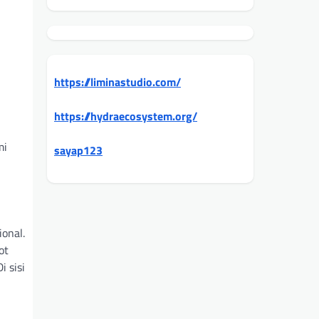
https://liminastudio.com/
https://hydraecosystem.org/
mi
sayap123
ional.
ot
 sisi