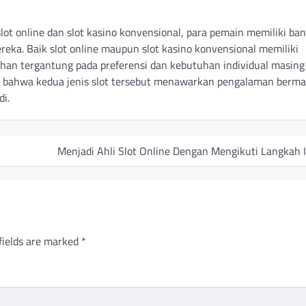
ot online dan slot kasino konvensional, para pemain memiliki ba
reka. Baik slot online maupun slot kasino konvensional memiliki
han tergantung pada preferensi dan kebutuhan individual masing
h bahwa kedua jenis slot tersebut menawarkan pengalaman berma
i.
Menjadi Ahli Slot Online Dengan Mengikuti Langkah I
fields are marked
*