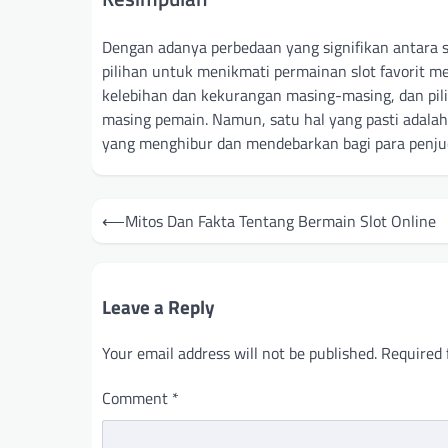
Dengan adanya perbedaan yang signifikan antara sl
pilihan untuk menikmati permainan slot favorit me
kelebihan dan kekurangan masing-masing, dan pili
masing pemain. Namun, satu hal yang pasti adala
yang menghibur dan mendebarkan bagi para penjud
Post
⟵
Mitos Dan Fakta Tentang Bermain Slot Online
navigation
Leave a Reply
Your email address will not be published.
Required 
Comment
*